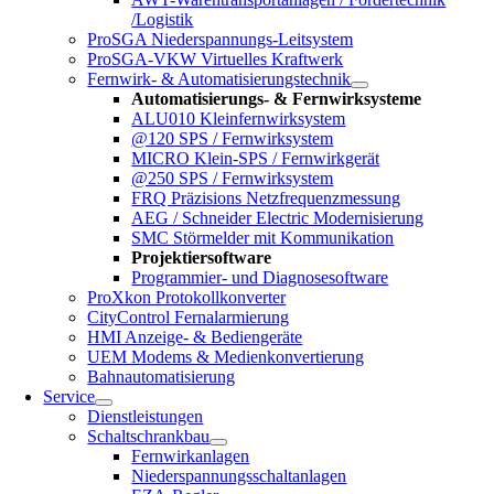
/Logistik
ProSGA Niederspannungs-Leitsystem
ProSGA-VKW Virtuelles Kraftwerk
Fernwirk- & Automatisierungstechnik
Automatisierungs- & Fernwirksysteme
ALU010 Kleinfernwirksystem
@120 SPS / Fernwirksystem
MICRO Klein-SPS / Fernwirkgerät
@250 SPS / Fernwirksystem
FRQ Präzisions Netzfrequenzmessung
AEG / Schneider Electric Modernisierung
SMC Störmelder mit Kommunikation
Projektiersoftware
Programmier- und Diagnosesoftware
ProXkon Protokollkonverter
CityControl Fernalarmierung
HMI Anzeige- & Bediengeräte
UEM Modems & Medienkonvertierung
Bahnautomatisierung
Service
Dienstleistungen
Schaltschrankbau
Fernwirkanlagen
Niederspannungsschaltanlagen