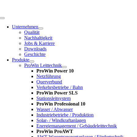
Zum
Inhalt
springen
Toggle
Navigation
Unternehmen
Qualität
Nachhaltigkeit
Jobs & Karriere
Downloads
Geschichte
Produkte
ProWin Leittechnik
ProWin Power 10
Netzführung
Querverbund
Verkehrsbetriebe / Bahn
ProWin Power SLS
Stationsleitsystem
ProWin Professional 10
Wasser / Abwasser
Industriebetriebe / Produktion
Solar- / Windkraftanlagen
Energiemanagement / Gebäudeleittechnik
ProWin ProAWT
AWT-Warentransportanlagen / Fördertechnik