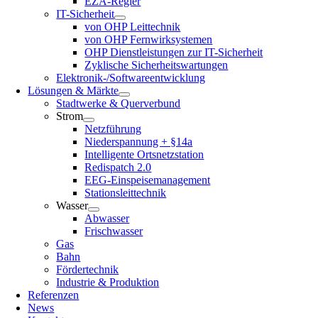
EZA-Regler
IT-Sicherheit
von OHP Leittechnik
von OHP Fernwirksystemen
OHP Dienstleistungen zur IT-Sicherheit
Zyklische Sicherheitswartungen
Elektronik-/Softwareentwicklung
Lösungen & Märkte
Stadtwerke & Querverbund
Strom
Netzführung
Niederspannung + §14a
Intelligente Ortsnetzstation
Redispatch 2.0
EEG-Einspeisemanagement
Stationsleittechnik
Wasser
Abwasser
Frischwasser
Gas
Bahn
Fördertechnik
Industrie & Produktion
Referenzen
News