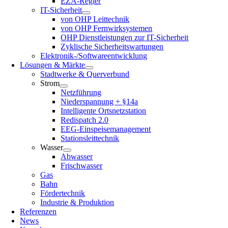
EZA-Regler
IT-Sicherheit
von OHP Leittechnik
von OHP Fernwirksystemen
OHP Dienstleistungen zur IT-Sicherheit
Zyklische Sicherheitswartungen
Elektronik-/Softwareentwicklung
Lösungen & Märkte
Stadtwerke & Querverbund
Strom
Netzführung
Niederspannung + §14a
Intelligente Ortsnetzstation
Redispatch 2.0
EEG-Einspeisemanagement
Stationsleittechnik
Wasser
Abwasser
Frischwasser
Gas
Bahn
Fördertechnik
Industrie & Produktion
Referenzen
News