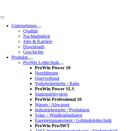
Zum
Inhalt
springen
Toggle
Navigation
Unternehmen
Qualität
Nachhaltigkeit
Jobs & Karriere
Downloads
Geschichte
Produkte
ProWin Leittechnik
ProWin Power 10
Netzführung
Querverbund
Verkehrsbetriebe / Bahn
ProWin Power SLS
Stationsleitsystem
ProWin Professional 10
Wasser / Abwasser
Industriebetriebe / Produktion
Solar- / Windkraftanlagen
Energiemanagement / Gebäudeleittechnik
ProWin ProAWT
AWT-Warentransportanlagen / Fördertechnik