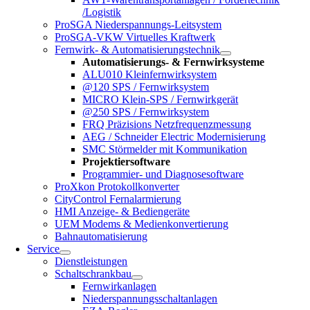
/Logistik
ProSGA Niederspannungs-Leitsystem
ProSGA-VKW Virtuelles Kraftwerk
Fernwirk- & Automatisierungstechnik
Automatisierungs- & Fernwirksysteme
ALU010 Kleinfernwirksystem
@120 SPS / Fernwirksystem
MICRO Klein-SPS / Fernwirkgerät
@250 SPS / Fernwirksystem
FRQ Präzisions Netzfrequenzmessung
AEG / Schneider Electric Modernisierung
SMC Störmelder mit Kommunikation
Projektiersoftware
Programmier- und Diagnosesoftware
ProXkon Protokollkonverter
CityControl Fernalarmierung
HMI Anzeige- & Bediengeräte
UEM Modems & Medienkonvertierung
Bahnautomatisierung
Service
Dienstleistungen
Schaltschrankbau
Fernwirkanlagen
Niederspannungsschaltanlagen