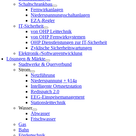
Schaltschrankbau
Fernwirkanlagen
Niederspannungsschaltanlagen
EZA-Regler
IT-Sicherheit
von OHP Leittechnik
von OHP Fernwirksystemen
OHP Dienstleistungen zur IT-Sicherheit
Zyklische Sicherheitswartungen
Elektronik-/Softwareentwicklung
Lösungen & Märkte
Stadtwerke & Querverbund
Strom
Netzführung
Niederspannung + §14a
Intelligente Ortsnetzstation
Redispatch 2.0
EEG-Einspeisemanagement
Stationsleittechnik
Wasser
Abwasser
Frischwasser
Gas
Bahn
Fördertechnik