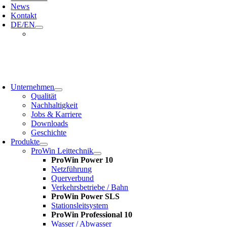
News
Kontakt
DE/EN
oggle
avigation
Unternehmen
Qualität
Nachhaltigkeit
Jobs & Karriere
Downloads
Geschichte
Produkte
ProWin Leittechnik
ProWin Power 10
Netzführung
Querverbund
Verkehrsbetriebe / Bahn
ProWin Power SLS
Stationsleitsystem
ProWin Professional 10
Wasser / Abwasser