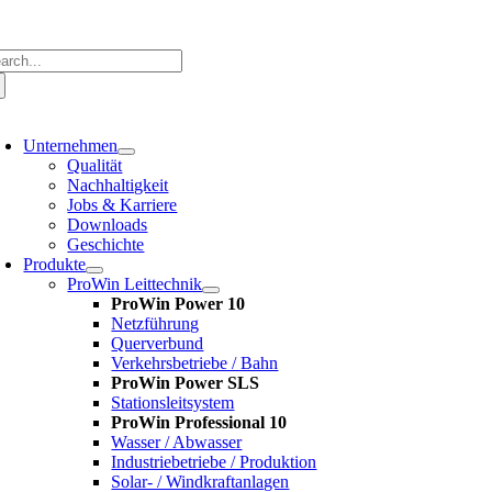
Zum
Inhalt
springen
che
ch:
oggle
avigation
Unternehmen
Qualität
Nachhaltigkeit
Jobs & Karriere
Downloads
Geschichte
Produkte
ProWin Leittechnik
ProWin Power 10
Netzführung
Querverbund
Verkehrsbetriebe / Bahn
ProWin Power SLS
Stationsleitsystem
ProWin Professional 10
Wasser / Abwasser
Industriebetriebe / Produktion
Solar- / Windkraftanlagen