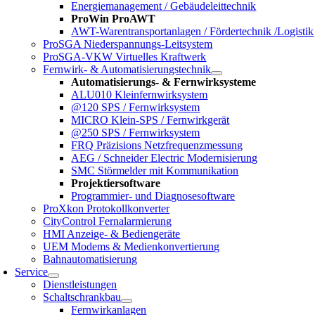
Energiemanagement / Gebäudeleittechnik
ProWin ProAWT
AWT-Warentransportanlagen / Fördertechnik /Logistik
ProSGA Niederspannungs-Leitsystem
ProSGA-VKW Virtuelles Kraftwerk
Fernwirk- & Automatisierungstechnik
Automatisierungs- & Fernwirksysteme
ALU010 Kleinfernwirksystem
@120 SPS / Fernwirksystem
MICRO Klein-SPS / Fernwirkgerät
@250 SPS / Fernwirksystem
FRQ Präzisions Netzfrequenzmessung
AEG / Schneider Electric Modernisierung
SMC Störmelder mit Kommunikation
Projektiersoftware
Programmier- und Diagnosesoftware
ProXkon Protokollkonverter
CityControl Fernalarmierung
HMI Anzeige- & Bediengeräte
UEM Modems & Medienkonvertierung
Bahnautomatisierung
Service
Dienstleistungen
Schaltschrankbau
Fernwirkanlagen