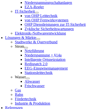
Niederspannungsschaltanlagen
EZA-Regler
IT-Sicherheit
von OHP Leittechnik
von OHP Fernwirksystemen
OHP Dienstleistungen zur IT-Sicherheit
Zyklische Sicherheitswartungen
Elektronik-/Softwareentwicklung
Lösungen & Märkte
Stadtwerke & Querverbund
Strom
Netzführung
Niederspannung + §14a
Intelligente Ortsnetzstation
Redispatch 2.0
EEG-Einspeisemanagement
Stationsleittechnik
Wasser
Abwasser
Frischwasser
Gas
Bahn
Fördertechnik
Industrie & Produktion
Referenzen