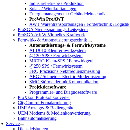
Industriebetriebe / Produktion
Solar- / Windkraftanlagen
Energiemanagement / Gebäudeleittechnik
ProWin ProAWT
AWT-Warentransportanlagen / Fördertechnik /Logistik
ProSGA Niederspannungs-Leitsystem
ProSGA-VKW Virtuelles Kraftwerk
Fernwirk- & Automatisierungstechnik
Automatisierungs- & Fernwirksysteme
ALU010 Kleinfernwirksystem
@120 SPS / Fernwirksystem
MICRO Klein-SPS / Fernwirkgerät
@250 SPS / Fernwirksystem
FRQ Präzisions Netzfrequenzmessung
AEG / Schneider Electric Modernisierung
SMC Störmelder mit Kommunikation
Projektiersoftware
Programmier- und Diagnosesoftware
ProXkon Protokollkonverter
CityControl Fernalarmierung
HMI Anzeige- & Bediengeräte
UEM Modems & Medienkonvertierung
Bahnautomatisierung
Service
Dienstleistungen