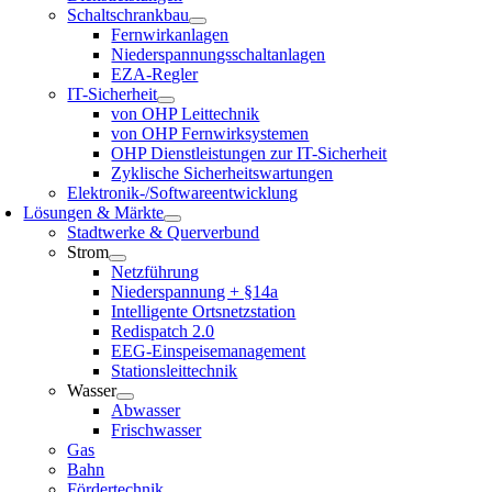
Schaltschrankbau
Fernwirkanlagen
Niederspannungsschaltanlagen
EZA-Regler
IT-Sicherheit
von OHP Leittechnik
von OHP Fernwirksystemen
OHP Dienstleistungen zur IT-Sicherheit
Zyklische Sicherheitswartungen
Elektronik-/Softwareentwicklung
Lösungen & Märkte
Stadtwerke & Querverbund
Strom
Netzführung
Niederspannung + §14a
Intelligente Ortsnetzstation
Redispatch 2.0
EEG-Einspeisemanagement
Stationsleittechnik
Wasser
Abwasser
Frischwasser
Gas
Bahn
Fördertechnik