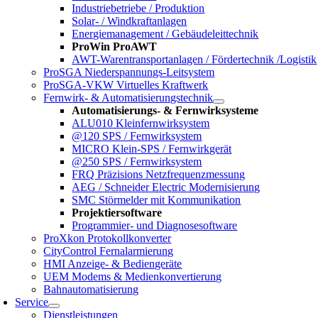
Industriebetriebe / Produktion
Solar- / Windkraftanlagen
Energiemanagement / Gebäudeleittechnik
ProWin ProAWT
AWT-Warentransportanlagen / Fördertechnik /Logistik
ProSGA Niederspannungs-Leitsystem
ProSGA-VKW Virtuelles Kraftwerk
Fernwirk- & Automatisierungstechnik
Automatisierungs- & Fernwirksysteme
ALU010 Kleinfernwirksystem
@120 SPS / Fernwirksystem
MICRO Klein-SPS / Fernwirkgerät
@250 SPS / Fernwirksystem
FRQ Präzisions Netzfrequenzmessung
AEG / Schneider Electric Modernisierung
SMC Störmelder mit Kommunikation
Projektiersoftware
Programmier- und Diagnosesoftware
ProXkon Protokollkonverter
CityControl Fernalarmierung
HMI Anzeige- & Bediengeräte
UEM Modems & Medienkonvertierung
Bahnautomatisierung
Service
Dienstleistungen