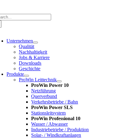
Zum
Inhalt
springen
che
ch:
oggle
avigation
Unternehmen
Qualität
Nachhaltigkeit
Jobs & Karriere
Downloads
Geschichte
Produkte
ProWin Leittechnik
ProWin Power 10
Netzführung
Querverbund
Verkehrsbetriebe / Bahn
ProWin Power SLS
Stationsleitsystem
ProWin Professional 10
Wasser / Abwasser
Industriebetriebe / Produktion
Solar- / Windkraftanlagen