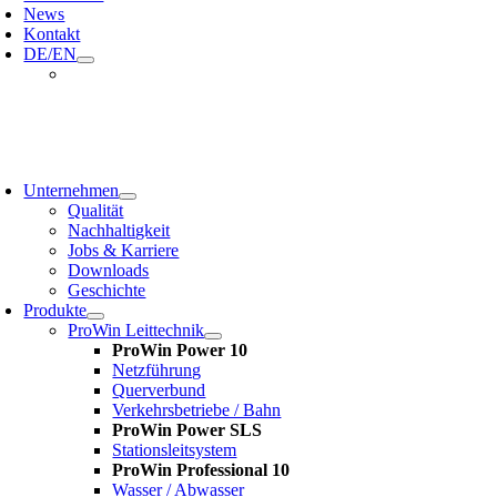
News
Kontakt
DE/EN
oggle
avigation
Unternehmen
Qualität
Nachhaltigkeit
Jobs & Karriere
Downloads
Geschichte
Produkte
ProWin Leittechnik
ProWin Power 10
Netzführung
Querverbund
Verkehrsbetriebe / Bahn
ProWin Power SLS
Stationsleitsystem
ProWin Professional 10
Wasser / Abwasser