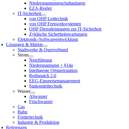
Niederspannungsschaltanlagen
EZA-Regler
IT-Sicherheit
von OHP Leittechnik
von OHP Fernwirksystemen
OHP Dienstleistungen zur IT-Sicherheit
Zyklische Sicherheitswartungen
Elektronik-/Softwareentwicklung
Lösungen & Märkte
Stadtwerke & Querverbund
Strom
Netzführung
Niederspannung + §14a
Intelligente Ortsnetzstation
Redispatch 2.0
EEG-Einspeisemanagement
Stationsleittechnik
Wasser
Abwasser
Frischwasser
Gas
Bahn
Fördertechnik
Industrie & Produktion
Referenzen