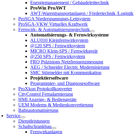
Energiemanagement / Gebäudeleittechnik
ProWin ProAWT
AWT-Warentransportanlagen / Fördertechnik /Logistik
ProSGA Niederspannungs-Leitsystem
ProSGA-VKW Virtuelles Kraftwerk
Fernwirk- & Automatisierungstechnik
Automatisierungs- & Fernwirksysteme
ALU010 Kleinfernwirksystem
@120 SPS / Fernwirksystem
MICRO Klein-SPS / Fernwirkgerät
@250 SPS / Fernwirksystem
FRQ Präzisions Netzfrequenzmessung
AEG / Schneider Electric Modernisierung
SMC Störmelder mit Kommunikation
Projektiersoftware
Programmier- und Diagnosesoftware
ProXkon Protokollkonverter
CityControl Fernalarmierung
HMI Anzeige- & Bediengeräte
UEM Modems & Medienkonvertierung
Bahnautomatisierung
Service
Dienstleistungen
Schaltschrankbau
Fernwirkanlagen