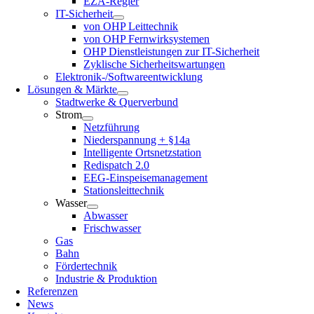
EZA-Regler
IT-Sicherheit
von OHP Leittechnik
von OHP Fernwirksystemen
OHP Dienstleistungen zur IT-Sicherheit
Zyklische Sicherheitswartungen
Elektronik-/Softwareentwicklung
Lösungen & Märkte
Stadtwerke & Querverbund
Strom
Netzführung
Niederspannung + §14a
Intelligente Ortsnetzstation
Redispatch 2.0
EEG-Einspeisemanagement
Stationsleittechnik
Wasser
Abwasser
Frischwasser
Gas
Bahn
Fördertechnik
Industrie & Produktion
Referenzen
News