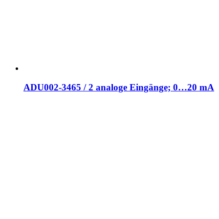
ADU002-3465 / 2 analoge Eingänge; 0…20 mA