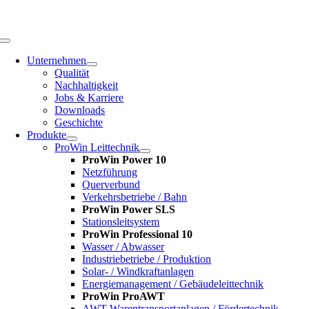
Zum
Inhalt
springen
Toggle
Navigation
Unternehmen
Qualität
Nachhaltigkeit
Jobs & Karriere
Downloads
Geschichte
Produkte
ProWin Leittechnik
ProWin Power 10
Netzführung
Querverbund
Verkehrsbetriebe / Bahn
ProWin Power SLS
Stationsleitsystem
ProWin Professional 10
Wasser / Abwasser
Industriebetriebe / Produktion
Solar- / Windkraftanlagen
Energiemanagement / Gebäudeleittechnik
ProWin ProAWT
AWT-Warentransportanlagen / Fördertechnik