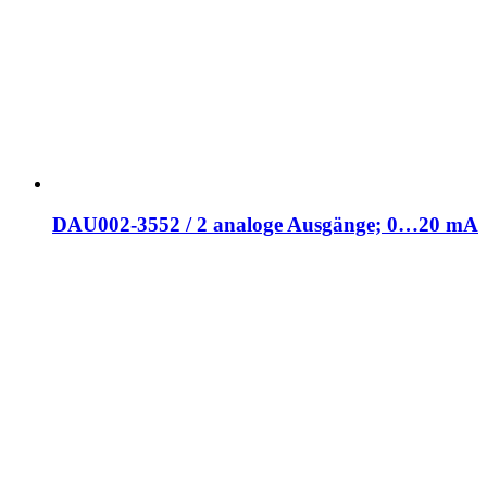
DAU002-3552 / 2 analoge Ausgänge; 0…20 mA