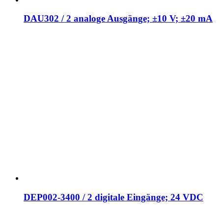
DAU302 / 2 analoge Ausgänge; ±10 V; ±20 mA
DEP002-3400 / 2 digitale Eingänge; 24 VDC