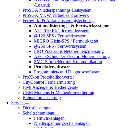
/Logistik
ProSGA Niederspannungs-Leitsystem
ProSGA-VKW Virtuelles Kraftwerk
Fernwirk- & Automatisierungstechnik
Automatisierungs- & Fernwirksysteme
ALU010 Kleinfernwirksystem
@120 SPS / Fernwirksystem
MICRO Klein-SPS / Fernwirkgerät
@250 SPS / Fernwirksystem
FRQ Präzisions Netzfrequenzmessung
AEG / Schneider Electric Modernisierung
SMC Störmelder mit Kommunikation
Projektiersoftware
Programmier- und Diagnosesoftware
ProXkon Protokollkonverter
CityControl Fernalarmierung
HMI Anzeige- & Bediengeräte
UEM Modems & Medienkonvertierung
Bahnautomatisierung
Service
Dienstleistungen
Schaltschrankbau
Fernwirkanlagen
Niederspannungsschaltanlagen