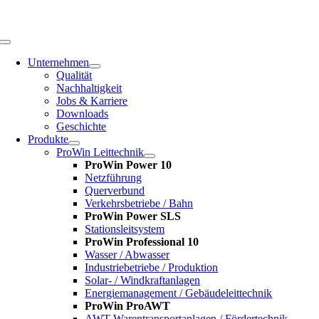
Zum
Inhalt
springen
Toggle
Navigation
Unternehmen
Qualität
Nachhaltigkeit
Jobs & Karriere
Downloads
Geschichte
Produkte
ProWin Leittechnik
ProWin Power 10
Netzführung
Querverbund
Verkehrsbetriebe / Bahn
ProWin Power SLS
Stationsleitsystem
ProWin Professional 10
Wasser / Abwasser
Industriebetriebe / Produktion
Solar- / Windkraftanlagen
Energiemanagement / Gebäudeleittechnik
ProWin ProAWT
AWT-Warentransportanlagen / Fördertechnik