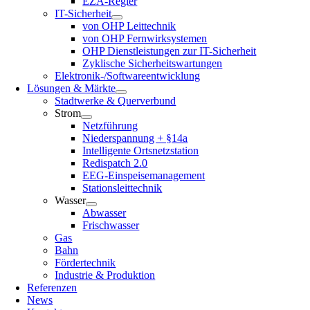
EZA-Regler
IT-Sicherheit
von OHP Leittechnik
von OHP Fernwirksystemen
OHP Dienstleistungen zur IT-Sicherheit
Zyklische Sicherheitswartungen
Elektronik-/Softwareentwicklung
Lösungen & Märkte
Stadtwerke & Querverbund
Strom
Netzführung
Niederspannung + §14a
Intelligente Ortsnetzstation
Redispatch 2.0
EEG-Einspeisemanagement
Stationsleittechnik
Wasser
Abwasser
Frischwasser
Gas
Bahn
Fördertechnik
Industrie & Produktion
Referenzen
News