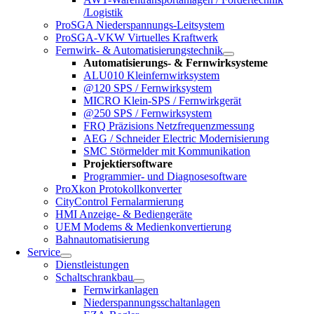
/Logistik
ProSGA Niederspannungs-Leitsystem
ProSGA-VKW Virtuelles Kraftwerk
Fernwirk- & Automatisierungstechnik
Automatisierungs- & Fernwirksysteme
ALU010 Kleinfernwirksystem
@120 SPS / Fernwirksystem
MICRO Klein-SPS / Fernwirkgerät
@250 SPS / Fernwirksystem
FRQ Präzisions Netzfrequenzmessung
AEG / Schneider Electric Modernisierung
SMC Störmelder mit Kommunikation
Projektiersoftware
Programmier- und Diagnosesoftware
ProXkon Protokollkonverter
CityControl Fernalarmierung
HMI Anzeige- & Bediengeräte
UEM Modems & Medienkonvertierung
Bahnautomatisierung
Service
Dienstleistungen
Schaltschrankbau
Fernwirkanlagen
Niederspannungsschaltanlagen