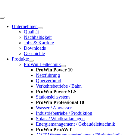
Zum
Inhalt
springen
Toggle
Navigation
Unternehmen
Qualität
Nachhaltigkeit
Jobs & Karriere
Downloads
Geschichte
Produkte
ProWin Leittechnik
ProWin Power 10
Netzführung
Querverbund
Verkehrsbetriebe / Bahn
ProWin Power SLS
Stationsleitsystem
ProWin Professional 10
Wasser / Abwasser
Industriebetriebe / Produktion
Solar- / Windkraftanlagen
Energiemanagement / Gebäudeleittechnik
ProWin ProAWT
AWT-Warentransportanlagen / Fördertechnik