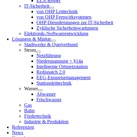
EZA-Regler
IT-Sicherheit
von OHP Leittechnik
von OHP Fernwirksystemen
OHP Dienstleistungen zur IT-Sicherheit
Zyklische Sicherheitswartungen
Elektronik-/Softwareentwicklung
Lösungen & Märkte
Stadtwerke & Querverbund
Strom
Netzführung
Niederspannung + §14a
Intelligente Ortsnetzstation
Redispatch 2.0
EEG-Einspeisemanagement
Stationsleittechnik
Wasser
Abwasser
Frischwasser
Gas
Bahn
Fördertechnik
Industrie & Produktion
Referenzen
News