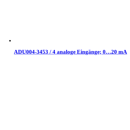
ADU004-3453 / 4 analoge Eingänge; 0…20 mA