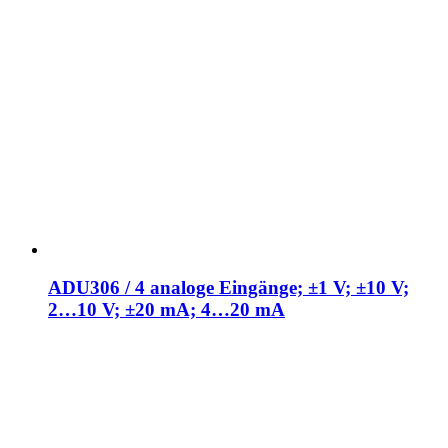
ADU306 / 4 analoge Eingänge; ±1 V; ±10 V;
2…10 V; ±20 mA; 4…20 mA