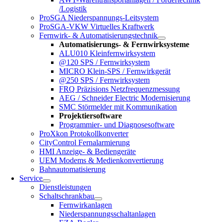
/Logistik
ProSGA Niederspannungs-Leitsystem
ProSGA-VKW Virtuelles Kraftwerk
Fernwirk- & Automatisierungstechnik
Automatisierungs- & Fernwirksysteme
ALU010 Kleinfernwirksystem
@120 SPS / Fernwirksystem
MICRO Klein-SPS / Fernwirkgerät
@250 SPS / Fernwirksystem
FRQ Präzisions Netzfrequenzmessung
AEG / Schneider Electric Modernisierung
SMC Störmelder mit Kommunikation
Projektiersoftware
Programmier- und Diagnosesoftware
ProXkon Protokollkonverter
CityControl Fernalarmierung
HMI Anzeige- & Bediengeräte
UEM Modems & Medienkonvertierung
Bahnautomatisierung
Service
Dienstleistungen
Schaltschrankbau
Fernwirkanlagen
Niederspannungsschaltanlagen