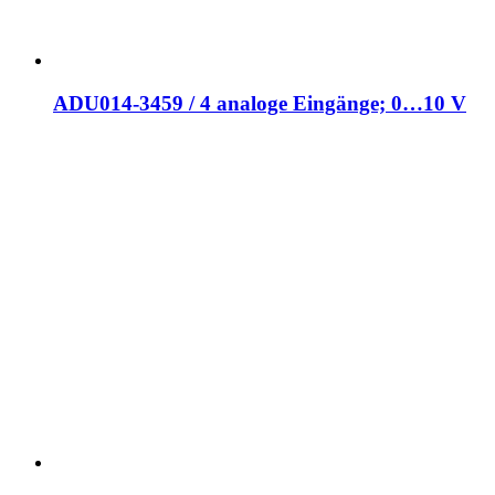
ADU014-3459 / 4 analoge Eingänge; 0…10 V