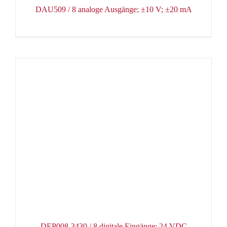
DAU509 / 8 analoge Ausgänge; ±10 V; ±20 mA
DEP008-3430 / 8 digitale Eingänge; 24 VDC