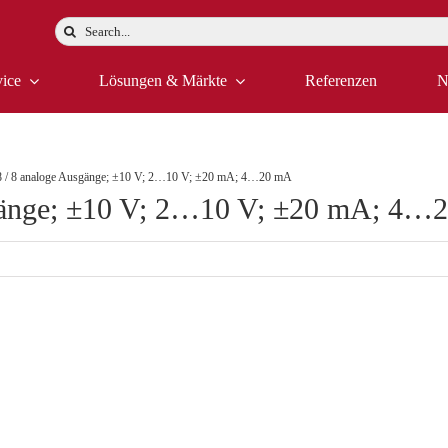
Suche
nach:
vice
Lösungen & Märkte
Referenzen
N
/ 8 analoge Ausgänge; ±10 V; 2…10 V; ±20 mA; 4…20 mA
gänge; ±10 V; 2…10 V; ±20 mA; 4…