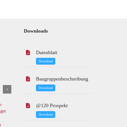
Downloads
Datenblatt
Download
Baugruppenbeschreibung
Download
ALU306 / CPU
ALU320 / CPU
s-
mit integrierten
für das @120-
@120 Prospekt
ger
EAs für das
System
Download
@120-System
n