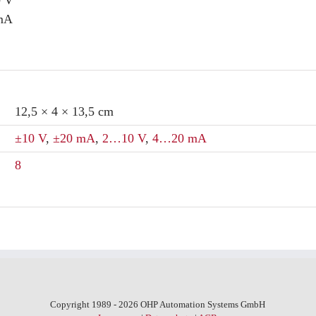
0 V
 mA
12,5 × 4 × 13,5 cm
±10 V
,
±20 mA
,
2…10 V
,
4…20 mA
8
Copyright 1989 - 2026 OHP Automation Systems GmbH