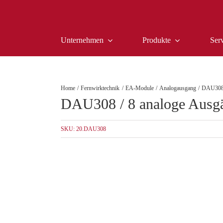
Zum
Inhalt
springen
Unternehmen
Produkte
Ser
Home
Fernwirktechnik
EA-Module
Analogausgang
DAU308 
DAU308 / 8 analoge Aus
SKU:
20.DAU308