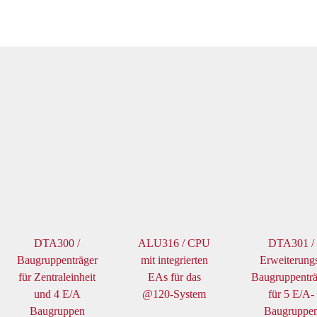
DTA300 /
ALU316 / CPU
DTA301 /
Baugruppenträger
mit integrierten
Erweiterung
für Zentraleinheit
EAs für das
Baugruppenträ
und 4 E/A
@120-System
für 5 E/A-
Baugruppen
Baugruppe