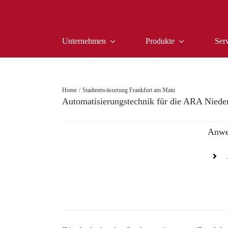
Zum
Inhalt
springen
Unternehmen
Produkte
Ser
Home
Stadtentwässerung Frankfurt am Main
Automatisierungstechnik für die ARA Nied
Anwe