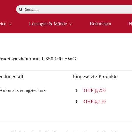
Suche
nach:
vice
Lösungen & Märkte
Referenzen
N
errad/Griesheim mit 1.350.000 EWG
ndungsfall
Eingesetzte Produkte
Automatisierungstechnik
OHP @250
OHP @120