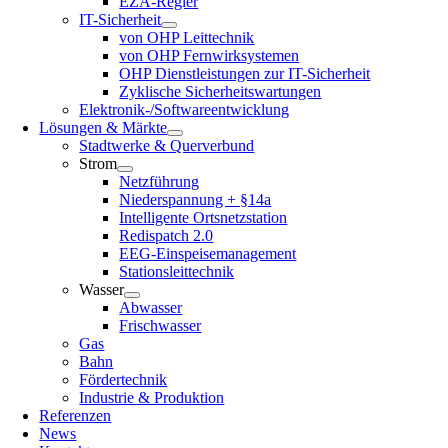
EZA-Regler
IT-Sicherheit
von OHP Leittechnik
von OHP Fernwirksystemen
OHP Dienstleistungen zur IT-Sicherheit
Zyklische Sicherheitswartungen
Elektronik-/Softwareentwicklung
Lösungen & Märkte
Stadtwerke & Querverbund
Strom
Netzführung
Niederspannung + §14a
Intelligente Ortsnetzstation
Redispatch 2.0
EEG-Einspeisemanagement
Stationsleittechnik
Wasser
Abwasser
Frischwasser
Gas
Bahn
Fördertechnik
Industrie & Produktion
Referenzen
News