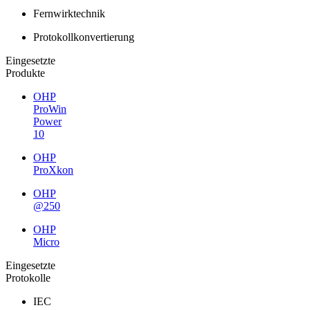
Fernwirktechnik
Protokollkonvertierung
Eingesetzte
Produkte
OHP
ProWin
Power
10
OHP
ProXkon
OHP
@250
OHP
Micro
Eingesetzte
Protokolle
IEC