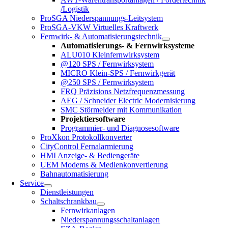
/Logistik
ProSGA Niederspannungs-Leitsystem
ProSGA-VKW Virtuelles Kraftwerk
Fernwirk- & Automatisierungstechnik
Automatisierungs- & Fernwirksysteme
ALU010 Kleinfernwirksystem
@120 SPS / Fernwirksystem
MICRO Klein-SPS / Fernwirkgerät
@250 SPS / Fernwirksystem
FRQ Präzisions Netzfrequenzmessung
AEG / Schneider Electric Modernisierung
SMC Störmelder mit Kommunikation
Projektiersoftware
Programmier- und Diagnosesoftware
ProXkon Protokollkonverter
CityControl Fernalarmierung
HMI Anzeige- & Bediengeräte
UEM Modems & Medienkonvertierung
Bahnautomatisierung
Service
Dienstleistungen
Schaltschrankbau
Fernwirkanlagen
Niederspannungsschaltanlagen