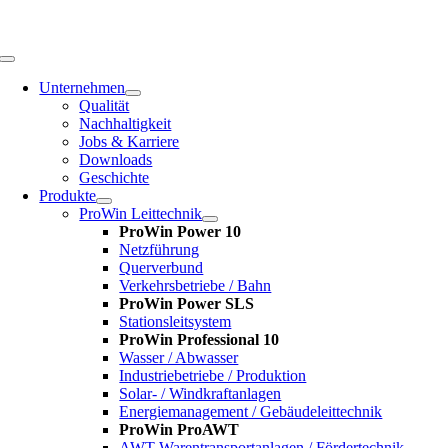
Zum
Inhalt
springen
Toggle
Navigation
Unternehmen
Qualität
Nachhaltigkeit
Jobs & Karriere
Downloads
Geschichte
Produkte
ProWin Leittechnik
ProWin Power 10
Netzführung
Querverbund
Verkehrsbetriebe / Bahn
ProWin Power SLS
Stationsleitsystem
ProWin Professional 10
Wasser / Abwasser
Industriebetriebe / Produktion
Solar- / Windkraftanlagen
Energiemanagement / Gebäudeleittechnik
ProWin ProAWT
AWT-Warentransportanlagen / Fördertechnik