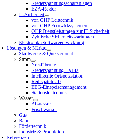
Niederspannungsschaltanlagen
EZA-Regler
IT-Sicherheit
von OHP Leittechnik
von OHP Fernwirksystemen
OHP Dienstleistungen zur IT-Sicherheit
Zyklische Sicherheitswartungen
Elektronik-/Softwareentwicklung
Lösungen & Märkte
Stadtwerke & Querverbund
Strom
Netzführung
Niederspannung + §14a
Intelligente Ortsnetzstation
Redispatch 2.0
EEG-Einspeisemanagement
Stationsleittechnik
Wasser
Abwasser
Frischwasser
Gas
Bahn
Fördertechnik
Industrie & Produktion
Referenzen