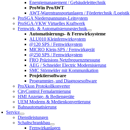
Energiemanagement / Gebäudeleittechnik
ProWin ProAWT
AWT-Warentransportanlagen / Fördertechnik /Logistik
ProSGA Niederspannungs-Leitsystem
ProSGA-VKW Virtuelles Kraftwerk
Fernwirk- & Automatisierungstechnik
Automatisierungs- & Fernwirksysteme
ALU010 Kleinfernwirksystem
@120 SPS / Fernwirksystem
MICRO Klein-SPS / Fernwirkgerät
@250 SPS / Fernwirksystem
FRQ Präzisions Netzfrequenzmessung
AEG / Schneider Electric Modernisierung
SMC Störmelder mit Kommunikation
Projektiersoftware
Programmier- und Diagnosesoftware
ProXkon Protokollkonverter
CityControl Fernalarmierung
HMI Anzeige- & Bediengeräte
UEM Modems & Medienkonvertierung
Bahnautomatisierung
Service
Dienstleistungen
Schaltschrankbau
Fernwirkanlagen