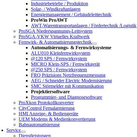
Industriebetriebe / Produktion
Solar- / Windkraftanlagen
Energiemanagement / Gebäudeleittechnik
ProWin ProAWT
AWT-Warentransportanlagen / Fördertechnik /Logistik
ProSGA Niederspannungs-Leitsystem
ProSGA-VKW Virtuelles Kraftwerk
Fernwirk- & Automatisierungstechnik
Automatisierungs- & Fernwirksysteme
ALU010 Kleinfernwirksystem
@120 SPS / Fernwirksystem
MICRO Klein-SPS / Fernwirkgerät
@250 SPS / Fernwirksystem
FRQ Präzisions Netzfrequenzmessung
AEG / Schneider Electric Modernisierung
SMC Störmelder mit Kommunikation
Projektiersoftware
Programmier- und Diagnosesoftware
ProXkon Protokollkonverter
CityControl Fernalarmierung
HMI Anzeige- & Bediengeräte
UEM Modems & Medienkonvertierung
Bahnautomatisierung
Service
Dienstleistungen