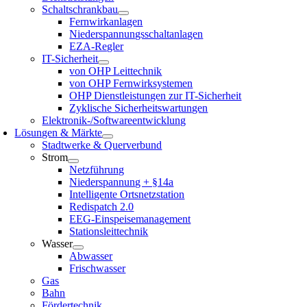
Schaltschrankbau
Fernwirkanlagen
Niederspannungsschaltanlagen
EZA-Regler
IT-Sicherheit
von OHP Leittechnik
von OHP Fernwirksystemen
OHP Dienstleistungen zur IT-Sicherheit
Zyklische Sicherheitswartungen
Elektronik-/Softwareentwicklung
Lösungen & Märkte
Stadtwerke & Querverbund
Strom
Netzführung
Niederspannung + §14a
Intelligente Ortsnetzstation
Redispatch 2.0
EEG-Einspeisemanagement
Stationsleittechnik
Wasser
Abwasser
Frischwasser
Gas
Bahn
Fördertechnik