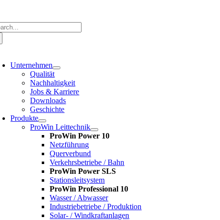
Zum
Inhalt
springen
che
ch:
oggle
avigation
Unternehmen
Qualität
Nachhaltigkeit
Jobs & Karriere
Downloads
Geschichte
Produkte
ProWin Leittechnik
ProWin Power 10
Netzführung
Querverbund
Verkehrsbetriebe / Bahn
ProWin Power SLS
Stationsleitsystem
ProWin Professional 10
Wasser / Abwasser
Industriebetriebe / Produktion
Solar- / Windkraftanlagen