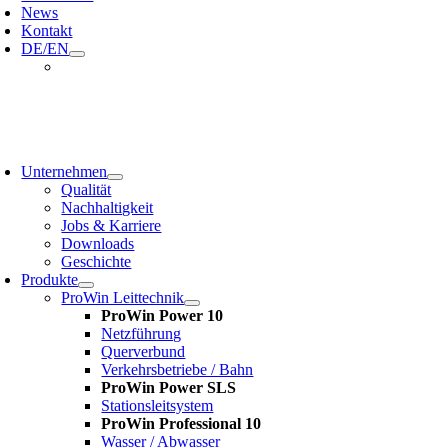
News
Kontakt
DE/EN
oggle
avigation
Unternehmen
Qualität
Nachhaltigkeit
Jobs & Karriere
Downloads
Geschichte
Produkte
ProWin Leittechnik
ProWin Power 10
Netzführung
Querverbund
Verkehrsbetriebe / Bahn
ProWin Power SLS
Stationsleitsystem
ProWin Professional 10
Wasser / Abwasser