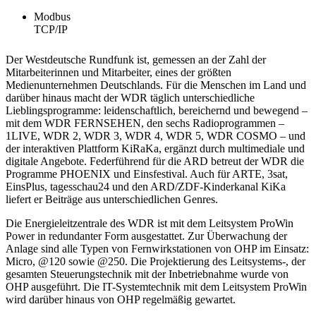
Modbus
TCP/IP
Der Westdeutsche Rundfunk ist, gemessen an der Zahl der
Mitarbeiterinnen und Mitarbeiter, eines der größten
Medienunternehmen Deutschlands. Für die Menschen im Land und
darüber hinaus macht der WDR täglich unterschiedliche
Lieblingsprogramme: leidenschaftlich, bereichernd und bewegend –
mit dem WDR FERNSEHEN, den sechs Radioprogrammen –
1LIVE, WDR 2, WDR 3, WDR 4, WDR 5, WDR COSMO – und
der interaktiven Plattform KiRaKa, ergänzt durch multimediale und
digitale Angebote. Federführend für die ARD betreut der WDR die
Programme PHOENIX und Einsfestival. Auch für ARTE, 3sat,
EinsPlus, tagesschau24 und den ARD/ZDF-Kinderkanal KiKa
liefert er Beiträge aus unterschiedlichen Genres.
Die Energieleitzentrale des WDR ist mit dem Leitsystem ProWin
Power in redundanter Form ausgestattet. Zur Überwachung der
Anlage sind alle Typen von Fernwirkstationen von OHP im Einsatz:
Micro, @120 sowie @250. Die Projektierung des Leitsystems-, der
gesamten Steuerungstechnik mit der Inbetriebnahme wurde von
OHP ausgeführt. Die IT-Systemtechnik mit dem Leitsystem ProWin
wird darüber hinaus von OHP regelmäßig gewartet.