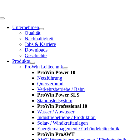
Zum
Inhalt
springen
Toggle
Navigation
Unternehmen
Qualität
Nachhaltigkeit
Jobs & Karriere
Downloads
Geschichte
Produkte
ProWin Leittechnik
ProWin Power 10
Netzführung
Querverbund
Verkehrsbetriebe / Bahn
ProWin Power SLS
Stationsleitsystem
ProWin Professional 10
Wasser / Abwasser
Industriebetriebe / Produktion
Solar- / Windkraftanlagen
Energiemanagement / Gebäudeleittechnik
ProWin ProAWT
AWT-Warentransportanlagen / Fördertechnik