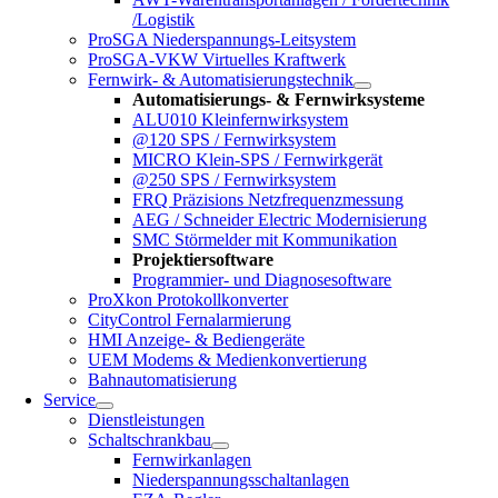
/Logistik
ProSGA Niederspannungs-Leitsystem
ProSGA-VKW Virtuelles Kraftwerk
Fernwirk- & Automatisierungstechnik
Automatisierungs- & Fernwirksysteme
ALU010 Kleinfernwirksystem
@120 SPS / Fernwirksystem
MICRO Klein-SPS / Fernwirkgerät
@250 SPS / Fernwirksystem
FRQ Präzisions Netzfrequenzmessung
AEG / Schneider Electric Modernisierung
SMC Störmelder mit Kommunikation
Projektiersoftware
Programmier- und Diagnosesoftware
ProXkon Protokollkonverter
CityControl Fernalarmierung
HMI Anzeige- & Bediengeräte
UEM Modems & Medienkonvertierung
Bahnautomatisierung
Service
Dienstleistungen
Schaltschrankbau
Fernwirkanlagen
Niederspannungsschaltanlagen