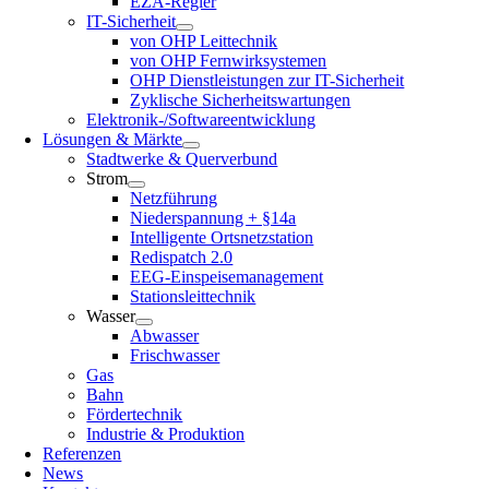
EZA-Regler
IT-Sicherheit
von OHP Leittechnik
von OHP Fernwirksystemen
OHP Dienstleistungen zur IT-Sicherheit
Zyklische Sicherheitswartungen
Elektronik-/Softwareentwicklung
Lösungen & Märkte
Stadtwerke & Querverbund
Strom
Netzführung
Niederspannung + §14a
Intelligente Ortsnetzstation
Redispatch 2.0
EEG-Einspeisemanagement
Stationsleittechnik
Wasser
Abwasser
Frischwasser
Gas
Bahn
Fördertechnik
Industrie & Produktion
Referenzen
News