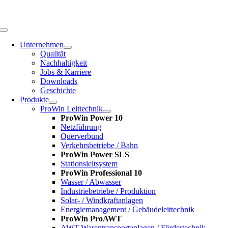
Zum
Inhalt
springen
Toggle
Navigation
Unternehmen
Qualität
Nachhaltigkeit
Jobs & Karriere
Downloads
Geschichte
Produkte
ProWin Leittechnik
ProWin Power 10
Netzführung
Querverbund
Verkehrsbetriebe / Bahn
ProWin Power SLS
Stationsleitsystem
ProWin Professional 10
Wasser / Abwasser
Industriebetriebe / Produktion
Solar- / Windkraftanlagen
Energiemanagement / Gebäudeleittechnik
ProWin ProAWT
AWT-Warentransportanlagen / Fördertechnik