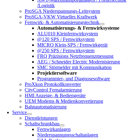
/Logistik
ProSGA Niederspannungs-Leitsystem
ProSGA-VKW Virtuelles Kraftwerk
Fernwirk- & Automatisierungstechnik
Automatisierungs- & Fernwirksysteme
ALU010 Kleinfernwirksystem
@120 SPS / Fernwirksystem
MICRO Klein-SPS / Fernwirkgerät
@250 SPS / Fernwirksystem
FRQ Präzisions Netzfrequenzmessung
AEG / Schneider Electric Modernisierung
SMC Störmelder mit Kommunikation
Projektiersoftware
Programmier- und Diagnosesoftware
ProXkon Protokollkonverter
CityControl Fernalarmierung
HMI Anzeige- & Bediengeräte
UEM Modems & Medienkonvertierung
Bahnautomatisierung
Service
Dienstleistungen
Schaltschrankbau
Fernwirkanlagen
Niederspannungsschaltanlagen