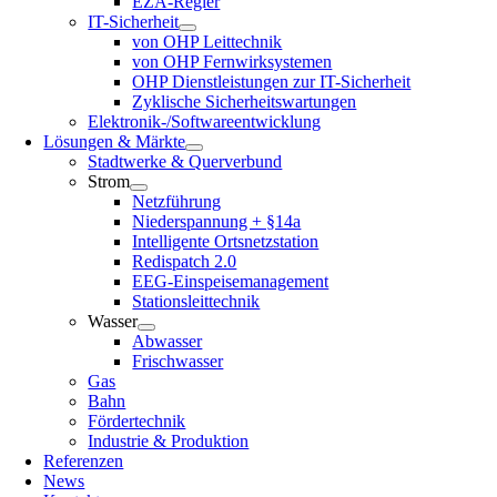
EZA-Regler
IT-Sicherheit
von OHP Leittechnik
von OHP Fernwirksystemen
OHP Dienstleistungen zur IT-Sicherheit
Zyklische Sicherheitswartungen
Elektronik-/Softwareentwicklung
Lösungen & Märkte
Stadtwerke & Querverbund
Strom
Netzführung
Niederspannung + §14a
Intelligente Ortsnetzstation
Redispatch 2.0
EEG-Einspeisemanagement
Stationsleittechnik
Wasser
Abwasser
Frischwasser
Gas
Bahn
Fördertechnik
Industrie & Produktion
Referenzen
News