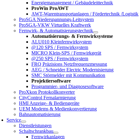
Energiemanagement / Gebäudeleittechnik
ProWin ProAWT
AWT-Warentransportanlagen / Fördertechnik /Logistik
ProSGA Niederspannungs-Leitsystem
ProSGA-VKW Virtuelles Kraftwerk
Fernwirk- & Automatisierungstechnik
Automatisierungs- & Fernwirksysteme
ALU010 Kleinfernwirksystem
@120 SPS / Fernwirksystem
MICRO Klein-SPS / Fernwirkgerät
@250 SPS / Fernwirksystem
FRQ Präzisions Netzfrequenzmessung
AEG / Schneider Electric Modernisierung
SMC Störmelder mit Kommunikation
Projektiersoftware
Programmier- und Diagnosesoftware
ProXkon Protokollkonverter
CityControl Fernalarmierung
HMI Anzeige- & Bediengeräte
UEM Modems & Medienkonvertierung
Bahnautomatisierung
Service
Dienstleistungen
Schaltschrankbau
Fernwirkanlagen