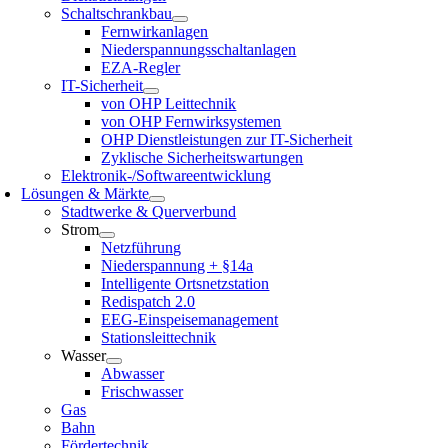
Schaltschrankbau
Fernwirkanlagen
Niederspannungsschaltanlagen
EZA-Regler
IT-Sicherheit
von OHP Leittechnik
von OHP Fernwirksystemen
OHP Dienstleistungen zur IT-Sicherheit
Zyklische Sicherheitswartungen
Elektronik-/Softwareentwicklung
Lösungen & Märkte
Stadtwerke & Querverbund
Strom
Netzführung
Niederspannung + §14a
Intelligente Ortsnetzstation
Redispatch 2.0
EEG-Einspeisemanagement
Stationsleittechnik
Wasser
Abwasser
Frischwasser
Gas
Bahn
Fördertechnik