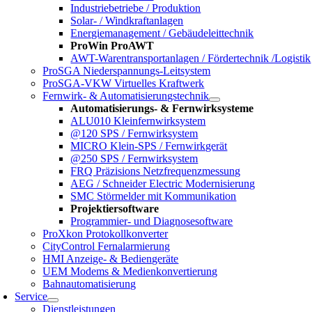
Industriebetriebe / Produktion
Solar- / Windkraftanlagen
Energiemanagement / Gebäudeleittechnik
ProWin ProAWT
AWT-Warentransportanlagen / Fördertechnik /Logistik
ProSGA Niederspannungs-Leitsystem
ProSGA-VKW Virtuelles Kraftwerk
Fernwirk- & Automatisierungstechnik
Automatisierungs- & Fernwirksysteme
ALU010 Kleinfernwirksystem
@120 SPS / Fernwirksystem
MICRO Klein-SPS / Fernwirkgerät
@250 SPS / Fernwirksystem
FRQ Präzisions Netzfrequenzmessung
AEG / Schneider Electric Modernisierung
SMC Störmelder mit Kommunikation
Projektiersoftware
Programmier- und Diagnosesoftware
ProXkon Protokollkonverter
CityControl Fernalarmierung
HMI Anzeige- & Bediengeräte
UEM Modems & Medienkonvertierung
Bahnautomatisierung
Service
Dienstleistungen