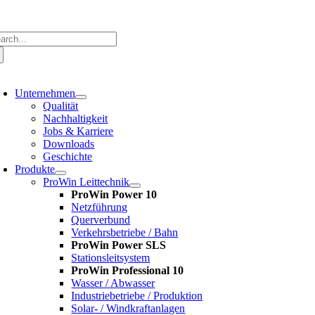
Zum
Inhalt
springen
che
ch:
oggle
avigation
Unternehmen
Qualität
Nachhaltigkeit
Jobs & Karriere
Downloads
Geschichte
Produkte
ProWin Leittechnik
ProWin Power 10
Netzführung
Querverbund
Verkehrsbetriebe / Bahn
ProWin Power SLS
Stationsleitsystem
ProWin Professional 10
Wasser / Abwasser
Industriebetriebe / Produktion
Solar- / Windkraftanlagen