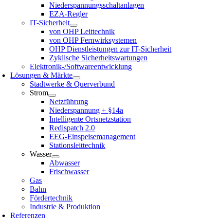
Niederspannungsschaltanlagen
EZA-Regler
IT-Sicherheit
von OHP Leittechnik
von OHP Fernwirksystemen
OHP Dienstleistungen zur IT-Sicherheit
Zyklische Sicherheitswartungen
Elektronik-/Softwareentwicklung
Lösungen & Märkte
Stadtwerke & Querverbund
Strom
Netzführung
Niederspannung + §14a
Intelligente Ortsnetzstation
Redispatch 2.0
EEG-Einspeisemanagement
Stationsleittechnik
Wasser
Abwasser
Frischwasser
Gas
Bahn
Fördertechnik
Industrie & Produktion
Referenzen