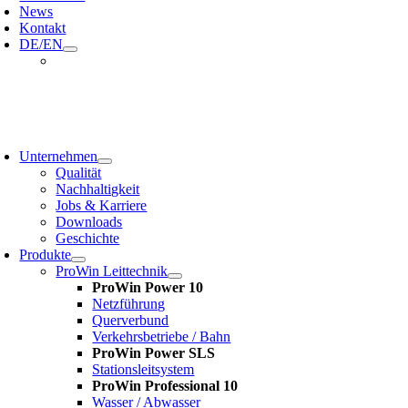
News
Kontakt
DE/EN
oggle
avigation
Unternehmen
Qualität
Nachhaltigkeit
Jobs & Karriere
Downloads
Geschichte
Produkte
ProWin Leittechnik
ProWin Power 10
Netzführung
Querverbund
Verkehrsbetriebe / Bahn
ProWin Power SLS
Stationsleitsystem
ProWin Professional 10
Wasser / Abwasser