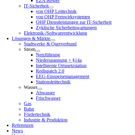
EZA-Regler
IT-Sicherheit
von OHP Leittechnik
von OHP Fernwirksystemen
OHP Dienstleistungen zur IT-Sicherheit
Zyklische Sicherheitswartungen
Elektronik-/Softwareentwicklung
Lösungen & Märkte
Stadtwerke & Querverbund
Strom
Netzführung
Niederspannung + §14a
Intelligente Ortsnetzstation
Redispatch 2.0
EEG-Einspeisemanagement
Stationsleittechnik
Wasser
Abwasser
Frischwasser
Gas
Bahn
Fördertechnik
Industrie & Produktion
Referenzen
News