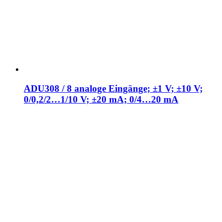
ADU308 / 8 analoge Eingänge; ±1 V; ±10 V;
0/0,2/2…1/10 V; ±20 mA; 0/4…20 mA