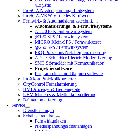
/Logistik
ProSGA Niederspannungs-Leitsystem
ProSGA-VKW Virtuelles Kraftwerk
Fernwirk- & Automatisierungstechnik
Automatisierungs- & Fernwirksysteme
ALU010 Kleinfernwirksystem
@120 SPS / Fernwirksystem
MICRO Klein-SPS / Fernwirkgerät
@250 SPS / Fernwirksystem
FRQ Präzisions Netzfrequenzmessung
AEG / Schneider Electric Modernisierung
SMC Störmelder mit Kommunikation
Projektiersoftware
Programmier- und Diagnosesoftware
ProXkon Protokollkonverter
CityControl Fernalarmierung
HMI Anzeige- & Bediengeräte
UEM Modems & Medienkonvertierung
Bahnautomatisierung
Service
Dienstleistungen
Schaltschrankbau
Fernwirkanlagen
Niederspannungsschaltanlagen