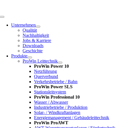
Zum
Inhalt
springen
Toggle
Navigation
Unternehmen
Qualität
Nachhaltigkeit
Jobs & Karriere
Downloads
Geschichte
Produkte
ProWin Leittechnik
ProWin Power 10
Netzführung
Querverbund
Verkehrsbetriebe / Bahn
ProWin Power SLS
Stationsleitsystem
ProWin Professional 10
Wasser / Abwasser
Industriebetriebe / Produktion
Solar- / Windkraftanlagen
Energiemanagement / Gebäudeleittechnik
ProWin ProAWT
AWT-Warentransportanlagen / Fördertechnik