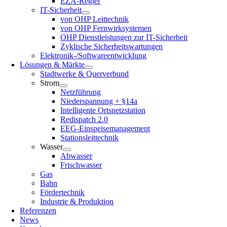
EZA-Regler
IT-Sicherheit
von OHP Leittechnik
von OHP Fernwirksystemen
OHP Dienstleistungen zur IT-Sicherheit
Zyklische Sicherheitswartungen
Elektronik-/Softwareentwicklung
Lösungen & Märkte
Stadtwerke & Querverbund
Strom
Netzführung
Niederspannung + §14a
Intelligente Ortsnetzstation
Redispatch 2.0
EEG-Einspeisemanagement
Stationsleittechnik
Wasser
Abwasser
Frischwasser
Gas
Bahn
Fördertechnik
Industrie & Produktion
Referenzen
News