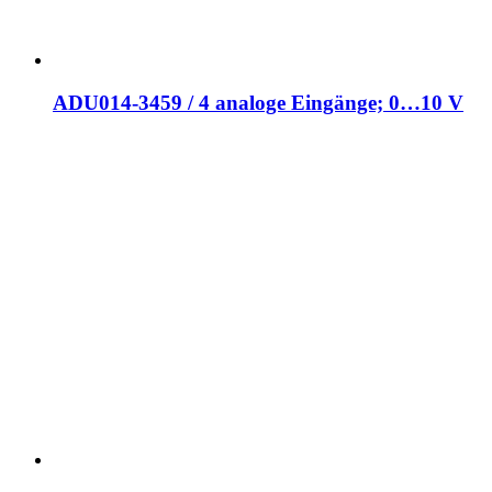
ADU014-3459 / 4 analoge Eingänge; 0…10 V