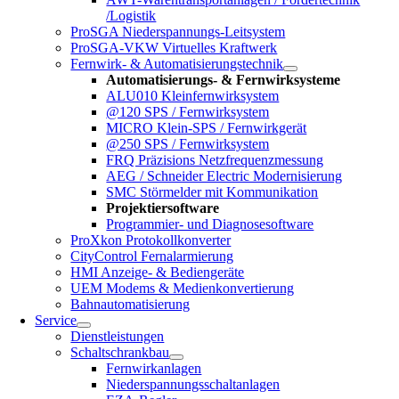
/Logistik
ProSGA Niederspannungs-Leitsystem
ProSGA-VKW Virtuelles Kraftwerk
Fernwirk- & Automatisierungstechnik
Automatisierungs- & Fernwirksysteme
ALU010 Kleinfernwirksystem
@120 SPS / Fernwirksystem
MICRO Klein-SPS / Fernwirkgerät
@250 SPS / Fernwirksystem
FRQ Präzisions Netzfrequenzmessung
AEG / Schneider Electric Modernisierung
SMC Störmelder mit Kommunikation
Projektiersoftware
Programmier- und Diagnosesoftware
ProXkon Protokollkonverter
CityControl Fernalarmierung
HMI Anzeige- & Bediengeräte
UEM Modems & Medienkonvertierung
Bahnautomatisierung
Service
Dienstleistungen
Schaltschrankbau
Fernwirkanlagen
Niederspannungsschaltanlagen