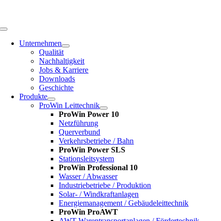
Zum
Inhalt
springen
Toggle
Navigation
Unternehmen
Qualität
Nachhaltigkeit
Jobs & Karriere
Downloads
Geschichte
Produkte
ProWin Leittechnik
ProWin Power 10
Netzführung
Querverbund
Verkehrsbetriebe / Bahn
ProWin Power SLS
Stationsleitsystem
ProWin Professional 10
Wasser / Abwasser
Industriebetriebe / Produktion
Solar- / Windkraftanlagen
Energiemanagement / Gebäudeleittechnik
ProWin ProAWT
AWT-Warentransportanlagen / Fördertechnik