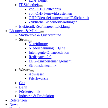
EZA-Regler
IT-Sicherheit
von OHP Leittechnik
von OHP Fernwirksystemen
OHP Dienstleistungen zur IT-Sicherheit
Zyklische Sicherheitswartungen
Elektronik-/Softwareentwicklung
Lösungen & Märkte
Stadtwerke & Querverbund
Strom
Netzführung
Niederspannung + §14a
Intelligente Ortsnetzstation
Redispatch 2.0
EEG-Einspeisemanagement
Stationsleittechnik
Wasser
Abwasser
Frischwasser
Gas
Bahn
Fördertechnik
Industrie & Produktion
Referenzen
News