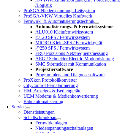
/Logistik
ProSGA Niederspannungs-Leitsystem
ProSGA-VKW Virtuelles Kraftwerk
Fernwirk- & Automatisierungstechnik
Automatisierungs- & Fernwirksysteme
ALU010 Kleinfernwirksystem
@120 SPS / Fernwirksystem
MICRO Klein-SPS / Fernwirkgerät
@250 SPS / Fernwirksystem
FRQ Präzisions Netzfrequenzmessung
AEG / Schneider Electric Modernisierung
SMC Störmelder mit Kommunikation
Projektiersoftware
Programmier- und Diagnosesoftware
ProXkon Protokollkonverter
CityControl Fernalarmierung
HMI Anzeige- & Bediengeräte
UEM Modems & Medienkonvertierung
Bahnautomatisierung
Service
Dienstleistungen
Schaltschrankbau
Fernwirkanlagen
Niederspannungsschaltanlagen