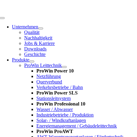
Zum
Inhalt
springen
Toggle
Navigation
Unternehmen
Qualität
Nachhaltigkeit
Jobs & Karriere
Downloads
Geschichte
Produkte
ProWin Leittechnik
ProWin Power 10
Netzführung
Querverbund
Verkehrsbetriebe / Bahn
ProWin Power SLS
Stationsleitsystem
ProWin Professional 10
Wasser / Abwasser
Industriebetriebe / Produktion
Solar- / Windkraftanlagen
Energiemanagement / Gebäudeleittechnik
ProWin ProAWT
AWT-Warentransportanlagen / Fördertechnik