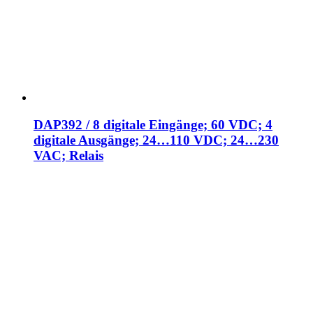
DAP392 / 8 digitale Eingänge; 60 VDC; 4
digitale Ausgänge; 24…110 VDC; 24…230
VAC; Relais