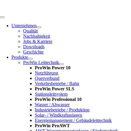
Zum
Inhalt
springen
Toggle
Navigation
Unternehmen
Qualität
Nachhaltigkeit
Jobs & Karriere
Downloads
Geschichte
Produkte
ProWin Leittechnik
ProWin Power 10
Netzführung
Querverbund
Verkehrsbetriebe / Bahn
ProWin Power SLS
Stationsleitsystem
ProWin Professional 10
Wasser / Abwasser
Industriebetriebe / Produktion
Solar- / Windkraftanlagen
Energiemanagement / Gebäudeleittechnik
ProWin ProAWT
AWT-Warentransportanlagen / Fördertechnik