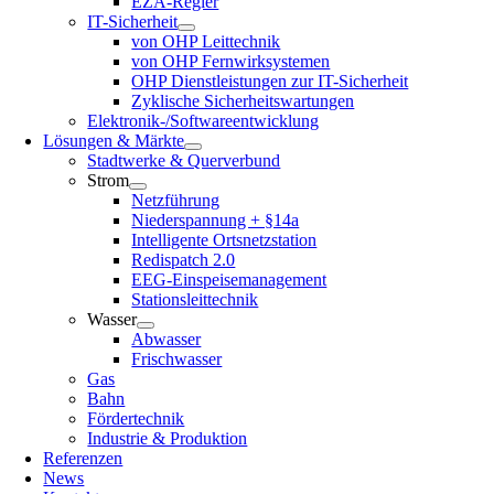
EZA-Regler
IT-Sicherheit
von OHP Leittechnik
von OHP Fernwirksystemen
OHP Dienstleistungen zur IT-Sicherheit
Zyklische Sicherheitswartungen
Elektronik-/Softwareentwicklung
Lösungen & Märkte
Stadtwerke & Querverbund
Strom
Netzführung
Niederspannung + §14a
Intelligente Ortsnetzstation
Redispatch 2.0
EEG-Einspeisemanagement
Stationsleittechnik
Wasser
Abwasser
Frischwasser
Gas
Bahn
Fördertechnik
Industrie & Produktion
Referenzen
News