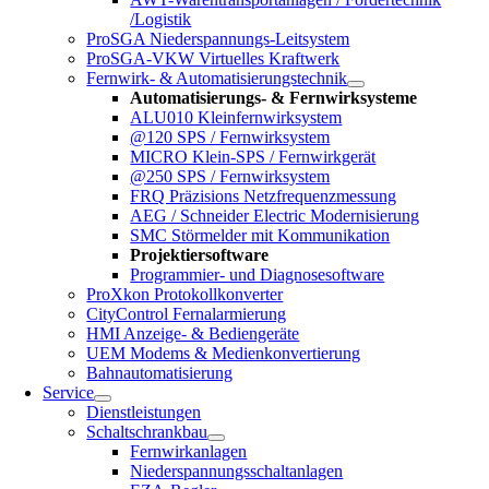
/Logistik
ProSGA Niederspannungs-Leitsystem
ProSGA-VKW Virtuelles Kraftwerk
Fernwirk- & Automatisierungstechnik
Automatisierungs- & Fernwirksysteme
ALU010 Kleinfernwirksystem
@120 SPS / Fernwirksystem
MICRO Klein-SPS / Fernwirkgerät
@250 SPS / Fernwirksystem
FRQ Präzisions Netzfrequenzmessung
AEG / Schneider Electric Modernisierung
SMC Störmelder mit Kommunikation
Projektiersoftware
Programmier- und Diagnosesoftware
ProXkon Protokollkonverter
CityControl Fernalarmierung
HMI Anzeige- & Bediengeräte
UEM Modems & Medienkonvertierung
Bahnautomatisierung
Service
Dienstleistungen
Schaltschrankbau
Fernwirkanlagen
Niederspannungsschaltanlagen