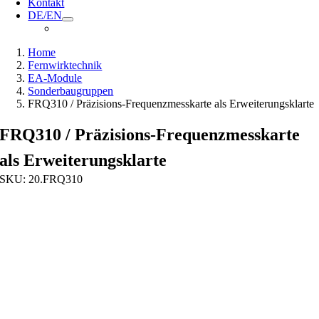
Kontakt
DE/EN
Home
Fernwirktechnik
EA-Module
Sonderbaugruppen
FRQ310 / Präzisions-Frequenzmesskarte als Erweiterungsklarte
FRQ310 / Präzisions-Frequenzmesskarte
als Erweiterungsklarte
SKU:
20.FRQ310