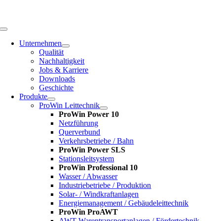
Zum
Inhalt
springen
Toggle
Navigation
Unternehmen
Qualität
Nachhaltigkeit
Jobs & Karriere
Downloads
Geschichte
Produkte
ProWin Leittechnik
ProWin Power 10
Netzführung
Querverbund
Verkehrsbetriebe / Bahn
ProWin Power SLS
Stationsleitsystem
ProWin Professional 10
Wasser / Abwasser
Industriebetriebe / Produktion
Solar- / Windkraftanlagen
Energiemanagement / Gebäudeleittechnik
ProWin ProAWT
AWT-Warentransportanlagen / Fördertechnik