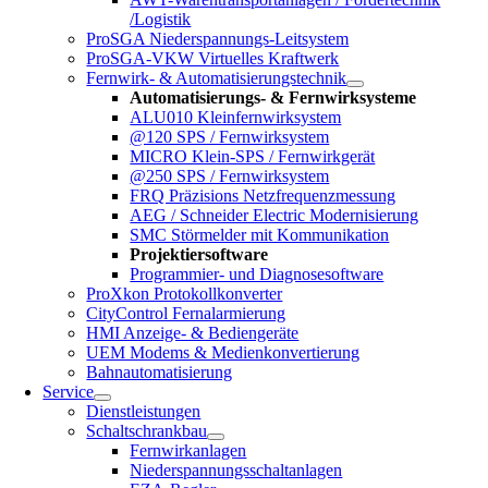
/Logistik
ProSGA Niederspannungs-Leitsystem
ProSGA-VKW Virtuelles Kraftwerk
Fernwirk- & Automatisierungstechnik
Automatisierungs- & Fernwirksysteme
ALU010 Kleinfernwirksystem
@120 SPS / Fernwirksystem
MICRO Klein-SPS / Fernwirkgerät
@250 SPS / Fernwirksystem
FRQ Präzisions Netzfrequenzmessung
AEG / Schneider Electric Modernisierung
SMC Störmelder mit Kommunikation
Projektiersoftware
Programmier- und Diagnosesoftware
ProXkon Protokollkonverter
CityControl Fernalarmierung
HMI Anzeige- & Bediengeräte
UEM Modems & Medienkonvertierung
Bahnautomatisierung
Service
Dienstleistungen
Schaltschrankbau
Fernwirkanlagen
Niederspannungsschaltanlagen