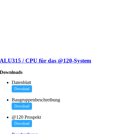
ALU315 / CPU für das @120-System
Downloads
Datenblatt
Download
Baugruppenbeschreibung
Download
@120 Prospekt
Download