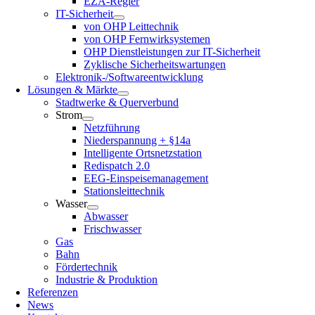
EZA-Regler
IT-Sicherheit
von OHP Leittechnik
von OHP Fernwirksystemen
OHP Dienstleistungen zur IT-Sicherheit
Zyklische Sicherheitswartungen
Elektronik-/Softwareentwicklung
Lösungen & Märkte
Stadtwerke & Querverbund
Strom
Netzführung
Niederspannung + §14a
Intelligente Ortsnetzstation
Redispatch 2.0
EEG-Einspeisemanagement
Stationsleittechnik
Wasser
Abwasser
Frischwasser
Gas
Bahn
Fördertechnik
Industrie & Produktion
Referenzen
News