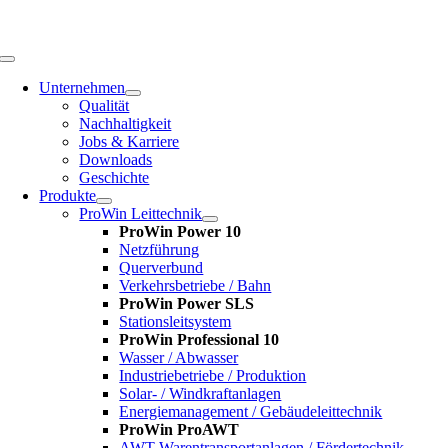
Zum
Inhalt
springen
Toggle
Navigation
Unternehmen
Qualität
Nachhaltigkeit
Jobs & Karriere
Downloads
Geschichte
Produkte
ProWin Leittechnik
ProWin Power 10
Netzführung
Querverbund
Verkehrsbetriebe / Bahn
ProWin Power SLS
Stationsleitsystem
ProWin Professional 10
Wasser / Abwasser
Industriebetriebe / Produktion
Solar- / Windkraftanlagen
Energiemanagement / Gebäudeleittechnik
ProWin ProAWT
AWT-Warentransportanlagen / Fördertechnik