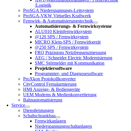
/Logistik
ProSGA Niederspannungs-Leitsystem
ProSGA-VKW Virtuelles Kraftwerk
Fernwirk- & Automatisierungstechnik
Automatisierungs- & Fernwirksysteme
ALU010 Kleinfernwirksystem
@120 SPS / Fernwirksystem
MICRO Klein-SPS / Fernwirkgerät
@250 SPS / Fernwirksystem
FRQ Präzisions Netzfrequenzmessung
AEG / Schneider Electric Modernisierung
SMC Störmelder mit Kommunikation
Projektiersoftware
Programmier- und Diagnosesoftware
ProXkon Protokollkonverter
CityControl Fernalarmierung
HMI Anzeige- & Bediengeräte
UEM Modems & Medienkonvertierung
Bahnautomatisierung
Service
Dienstleistungen
Schaltschrankbau
Fernwirkanlagen
Niederspannungsschaltanlagen