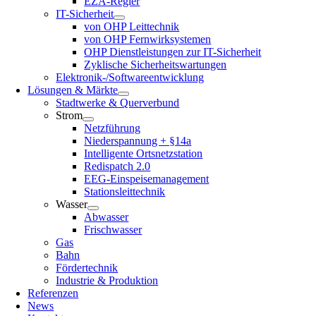
EZA-Regler
IT-Sicherheit
von OHP Leittechnik
von OHP Fernwirksystemen
OHP Dienstleistungen zur IT-Sicherheit
Zyklische Sicherheitswartungen
Elektronik-/Softwareentwicklung
Lösungen & Märkte
Stadtwerke & Querverbund
Strom
Netzführung
Niederspannung + §14a
Intelligente Ortsnetzstation
Redispatch 2.0
EEG-Einspeisemanagement
Stationsleittechnik
Wasser
Abwasser
Frischwasser
Gas
Bahn
Fördertechnik
Industrie & Produktion
Referenzen
News