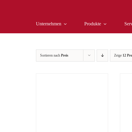
Zum
Inhalt
springen
Unternehmen
Produkte
Ser
Sortieren nach
Preis
Zeige
12 Pr