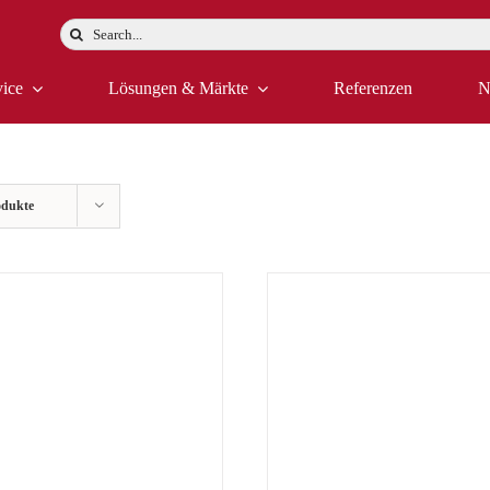
Suche
nach:
vice
Lösungen & Märkte
Referenzen
N
odukte