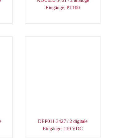
e
ADU032-3461 / 2 analoge
Eingänge; PT100
e
DEP011-3427 / 2 digitale
Eingänge; 110 VDC