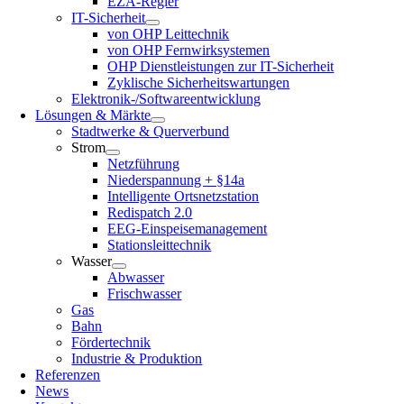
EZA-Regler
IT-Sicherheit
von OHP Leittechnik
von OHP Fernwirksystemen
OHP Dienstleistungen zur IT-Sicherheit
Zyklische Sicherheitswartungen
Elektronik-/Softwareentwicklung
Lösungen & Märkte
Stadtwerke & Querverbund
Strom
Netzführung
Niederspannung + §14a
Intelligente Ortsnetzstation
Redispatch 2.0
EEG-Einspeisemanagement
Stationsleittechnik
Wasser
Abwasser
Frischwasser
Gas
Bahn
Fördertechnik
Industrie & Produktion
Referenzen
News