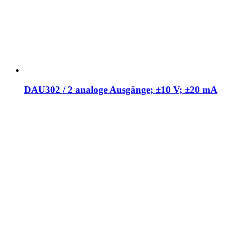
DAU302 / 2 analoge Ausgänge; ±10 V; ±20 mA