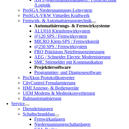
/Logistik
ProSGA Niederspannungs-Leitsystem
ProSGA-VKW Virtuelles Kraftwerk
Fernwirk- & Automatisierungstechnik
Automatisierungs- & Fernwirksysteme
ALU010 Kleinfernwirksystem
@120 SPS / Fernwirksystem
MICRO Klein-SPS / Fernwirkgerät
@250 SPS / Fernwirksystem
FRQ Präzisions Netzfrequenzmessung
AEG / Schneider Electric Modernisierung
SMC Störmelder mit Kommunikation
Projektiersoftware
Programmier- und Diagnosesoftware
ProXkon Protokollkonverter
CityControl Fernalarmierung
HMI Anzeige- & Bediengeräte
UEM Modems & Medienkonvertierung
Bahnautomatisierung
Service
Dienstleistungen
Schaltschrankbau
Fernwirkanlagen
Niederspannungsschaltanlagen