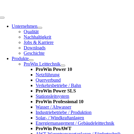
Zum
Inhalt
springen
Toggle
Navigation
Unternehmen
Qualität
Nachhaltigkeit
Jobs & Karriere
Downloads
Geschichte
Produkte
ProWin Leittechnik
ProWin Power 10
Netzführung
Querverbund
Verkehrsbetriebe / Bahn
ProWin Power SLS
Stationsleitsystem
ProWin Professional 10
Wasser / Abwasser
Industriebetriebe / Produktion
Solar- / Windkraftanlagen
Energiemanagement / Gebäudeleittechnik
ProWin ProAWT
AWT-Warentransportanlagen / Fördertechnik