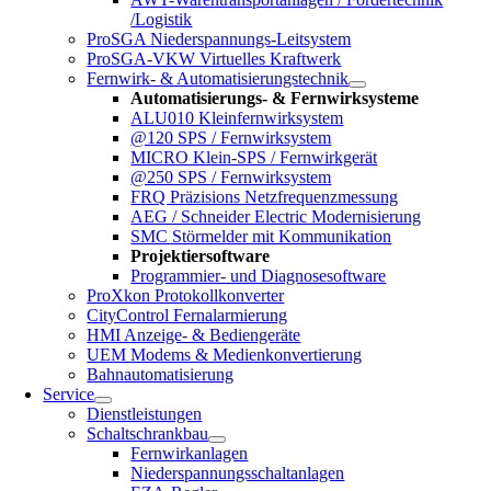
/Logistik
ProSGA Niederspannungs-Leitsystem
ProSGA-VKW Virtuelles Kraftwerk
Fernwirk- & Automatisierungstechnik
Automatisierungs- & Fernwirksysteme
ALU010 Kleinfernwirksystem
@120 SPS / Fernwirksystem
MICRO Klein-SPS / Fernwirkgerät
@250 SPS / Fernwirksystem
FRQ Präzisions Netzfrequenzmessung
AEG / Schneider Electric Modernisierung
SMC Störmelder mit Kommunikation
Projektiersoftware
Programmier- und Diagnosesoftware
ProXkon Protokollkonverter
CityControl Fernalarmierung
HMI Anzeige- & Bediengeräte
UEM Modems & Medienkonvertierung
Bahnautomatisierung
Service
Dienstleistungen
Schaltschrankbau
Fernwirkanlagen
Niederspannungsschaltanlagen