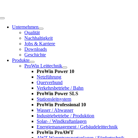
Zum
Inhalt
springen
Toggle
Navigation
Unternehmen
Qualität
Nachhaltigkeit
Jobs & Karriere
Downloads
Geschichte
Produkte
ProWin Leittechnik
ProWin Power 10
Netzführung
Querverbund
Verkehrsbetriebe / Bahn
ProWin Power SLS
Stationsleitsystem
ProWin Professional 10
Wasser / Abwasser
Industriebetriebe / Produktion
Solar- / Windkraftanlagen
Energiemanagement / Gebäudeleittechnik
ProWin ProAWT
AWT-Warentransportanlagen / Fördertechnik