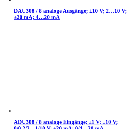
DAU308 / 8 analoge Ausgänge; ±10 V; 2…10 V;
±20 mA; 4…20 mA
ADU308 / 8 analoge Eingänge; ±1 V; ±10 V;
0/0,2/2…1/10 V; ±20 mA; 0/4…20 mA