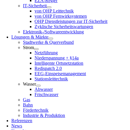
EZA-Regler
IT-Sicherheit
von OHP Leittechnik
von OHP Fernwirksystemen
OHP Dienstleistungen zur IT-Sicherheit
Zyklische Sicherheitswartungen
Elektronik-/Softwareentwicklung
Lösungen & Märkte
Stadtwerke & Querverbund
Strom
Netzführung
Niederspannung + §14a
Intelligente Ortsnetzstation
Redispatch 2.0
EEG-Einspeisemanagement
Stationsleittechnik
Wasser
Abwasser
Frischwasser
Gas
Bahn
Fördertechnik
Industrie & Produktion
Referenzen
News