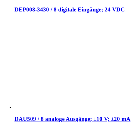
DEP008-3430 / 8 digitale Eingänge; 24 VDC
DAU509 / 8 analoge Ausgänge; ±10 V; ±20 mA