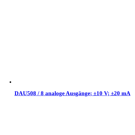
DAU508 / 8 analoge Ausgänge; ±10 V; ±20 mA