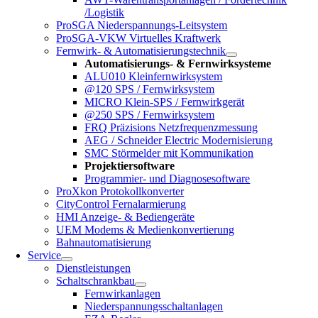
/Logistik
ProSGA Niederspannungs-Leitsystem
ProSGA-VKW Virtuelles Kraftwerk
Fernwirk- & Automatisierungstechnik
Automatisierungs- & Fernwirksysteme
ALU010 Kleinfernwirksystem
@120 SPS / Fernwirksystem
MICRO Klein-SPS / Fernwirkgerät
@250 SPS / Fernwirksystem
FRQ Präzisions Netzfrequenzmessung
AEG / Schneider Electric Modernisierung
SMC Störmelder mit Kommunikation
Projektiersoftware
Programmier- und Diagnosesoftware
ProXkon Protokollkonverter
CityControl Fernalarmierung
HMI Anzeige- & Bediengeräte
UEM Modems & Medienkonvertierung
Bahnautomatisierung
Service
Dienstleistungen
Schaltschrankbau
Fernwirkanlagen
Niederspannungsschaltanlagen