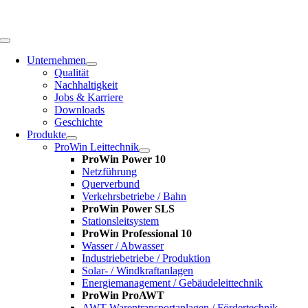
Zum
Inhalt
springen
Toggle
Navigation
Unternehmen
Qualität
Nachhaltigkeit
Jobs & Karriere
Downloads
Geschichte
Produkte
ProWin Leittechnik
ProWin Power 10
Netzführung
Querverbund
Verkehrsbetriebe / Bahn
ProWin Power SLS
Stationsleitsystem
ProWin Professional 10
Wasser / Abwasser
Industriebetriebe / Produktion
Solar- / Windkraftanlagen
Energiemanagement / Gebäudeleittechnik
ProWin ProAWT
AWT-Warentransportanlagen / Fördertechnik