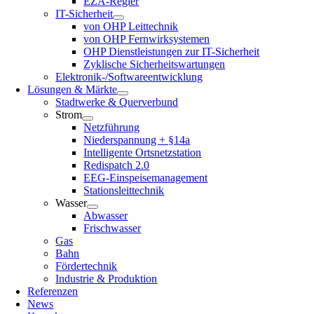
EZA-Regler
IT-Sicherheit
von OHP Leittechnik
von OHP Fernwirksystemen
OHP Dienstleistungen zur IT-Sicherheit
Zyklische Sicherheitswartungen
Elektronik-/Softwareentwicklung
Lösungen & Märkte
Stadtwerke & Querverbund
Strom
Netzführung
Niederspannung + §14a
Intelligente Ortsnetzstation
Redispatch 2.0
EEG-Einspeisemanagement
Stationsleittechnik
Wasser
Abwasser
Frischwasser
Gas
Bahn
Fördertechnik
Industrie & Produktion
Referenzen
News