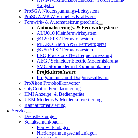
/Logistik
ProSGA Niederspannungs-Leitsystem
ProSGA-VKW Virtuelles Kraftwerk
Fernwirk- & Automatisierungstechnik
Automatisierungs- & Fernwirksysteme
ALU010 Kleinfernwirksystem
@120 SPS / Fernwirksystem
MICRO Klein-SPS / Fernwirkgerät
@250 SPS / Fernwirksystem
FRQ Präzisions Netzfrequenzmessung
AEG / Schneider Electric Modernisierung
SMC Störmelder mit Kommunikation
Projektiersoftware
Programmier- und Diagnosesoftware
ProXkon Protokollkonverter
CityControl Fernalarmierung
HMI Anzeige- & Bediengeräte
UEM Modems & Medienkonvertierung
Bahnautomatisierung
Service
Dienstleistungen
Schaltschrankbau
Fernwirkanlagen
Niederspannungsschaltanlagen