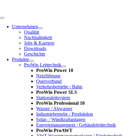
Zum
Inhalt
springen
Toggle
Navigation
Unternehmen
Qualität
Nachhaltigkeit
Jobs & Karriere
Downloads
Geschichte
Produkte
ProWin Leittechnik
ProWin Power 10
Netzführung
Querverbund
Verkehrsbetriebe / Bahn
ProWin Power SLS
Stationsleitsystem
ProWin Professional 10
Wasser / Abwasser
Industriebetriebe / Produktion
Solar- / Windkraftanlagen
Energiemanagement / Gebäudeleittechnik
ProWin ProAWT
AWT-Warentransportanlagen / Fördertechnik