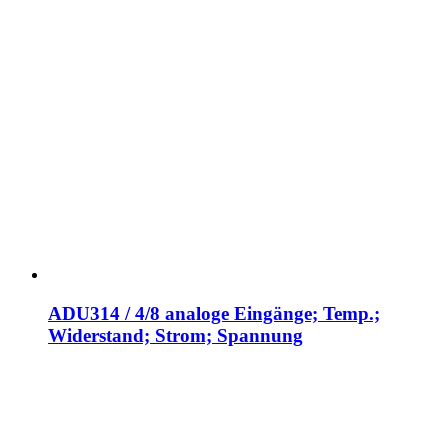
ADU314 / 4/8 analoge Eingänge; Temp.;
Widerstand; Strom; Spannung