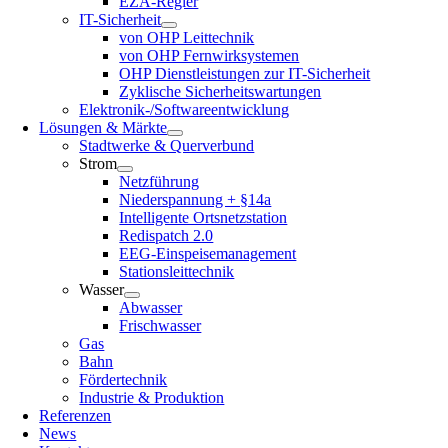
EZA-Regler
IT-Sicherheit
von OHP Leittechnik
von OHP Fernwirksystemen
OHP Dienstleistungen zur IT-Sicherheit
Zyklische Sicherheitswartungen
Elektronik-/Softwareentwicklung
Lösungen & Märkte
Stadtwerke & Querverbund
Strom
Netzführung
Niederspannung + §14a
Intelligente Ortsnetzstation
Redispatch 2.0
EEG-Einspeisemanagement
Stationsleittechnik
Wasser
Abwasser
Frischwasser
Gas
Bahn
Fördertechnik
Industrie & Produktion
Referenzen
News