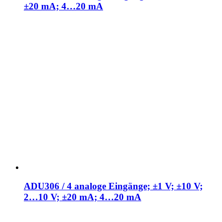
±20 mA; 4…20 mA
ADU306 / 4 analoge Eingänge; ±1 V; ±10 V;
2…10 V; ±20 mA; 4…20 mA